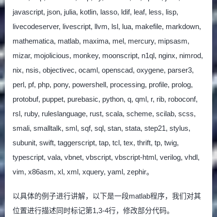
javascript, json, julia, kotlin, lasso, ldif, leaf, less, lisp,
livecodeserver, livescript, llvm, lsl, lua, makefile, markdown,
mathematica, matlab, maxima, mel, mercury, mipsasm,
mizar, mojolicious, monkey, moonscript, n1ql, nginx, nimrod,
nix, nsis, objectivec, ocaml, openscad, oxygene, parser3,
perl, pf, php, pony, powershell, processing, profile, prolog,
protobuf, puppet, purebasic, python, q, qml, r, rib, roboconf,
rsl, ruby, ruleslanguage, rust, scala, scheme, scilab, scss,
smali, smalltalk, sml, sqf, sql, stan, stata, step21, stylus,
subunit, swift, taggerscript, tap, tcl, tex, thrift, tp, twig,
typescript, vala, vbnet, vbscript, vbscript-html, verilog, vhdl,
vim, x86asm, xl, xml, xquery, yaml, zephir。
以具体的例子进行讲解，以下是一段matlab程序，我们对其
位置进行描述同时标记第1,3-4行，修改部分代码。