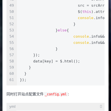
49
			  src = srcArray
50
			  $(
this
).attr(
'
51
console
.info&&
52
			}
53
		}
else
{
54
console
.info&&
co
55
console
.info&&
co
56
		}
57
      });
58
      data[key] = $.html();
59
    }
60
  }
61
});
同时打开站点配置文件
:
_config.yml
yml