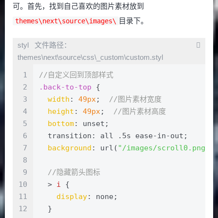
可。首先，找到自己喜欢的图片素材放到
目录下。
themes\next\source\images\
文件路径：
themes\next\source\css\_custom\custom.styl
1
//自定义回到顶部样式
2
.back-to-top
 {
3
width
: 
49px
;  
//图片素材宽度
4
height
: 
49px
;  
//图片素材高度
5
bottom
: unset;
6
  transition: all .5s ease-in-out;
7
background
: url(
"/images/scroll0.png"
)
8
9
//隐藏箭头图标
10
  > 
i
 {
11
display
: none;
12
  }