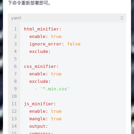
下命令重新部署即可。
yaml
1
html_minifier:
2
  enable:
true
3
  ignore_error:
false
4
  exclude:
5
6
css_minifier:
7
  enable:
true
8
  exclude:
9
    -
'*.min.css'
10
11
js_minifier:
12
  enable:
true
13
  mangle:
true
14
  output:
15
  compress: