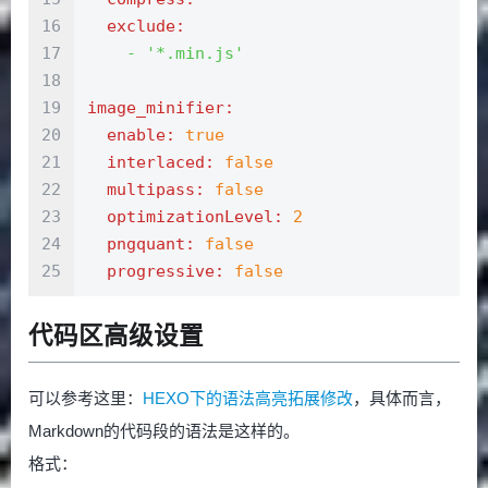
16
  exclude:
17
    -
'*.min.js'
18
19
image_minifier:
20
  enable:
true
21
  interlaced:
false
22
  multipass:
false
23
  optimizationLevel:
2
24
  pngquant:
false
25
  progressive:
false
代码区高级设置
可以参考这里：
HEXO下的语法高亮拓展修改
，具体而言，
Markdown的代码段的语法是这样的。
格式：