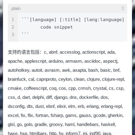
plain
1
```[language] [:title] [lang:language] [l
2
       code snippet
3
```
支持的语言包括：c, abnf, accesslog, actionscript, ada,
apache, applescript, arduino, armasm, asciidoc, aspectj,
autohotkey, autoit, avrasm, awk, axapta, bash, basic, bnf,
brainfuck, cal, capnproto, ceylon, clean, clojure, clojure-repl,
cmake, coffeescript, coq, cos, cpp, crmsh, crystal, cs, csp,
css, d, dart, delphi, diff, django, dns, dockerfile, dos,
dsconfig, dts, dust, ebnf, elixir, elm, erb, erlang, erlang-repl,
excel, fix, flix, fortran, fsharp, gams, gauss, gcode, gherkin,
glsl, go, golo, gradle, groovy, haml, handlebars, haskell,
haxe, hsp, htmlbars, http, hy, inform7, ini, irpf90, java,