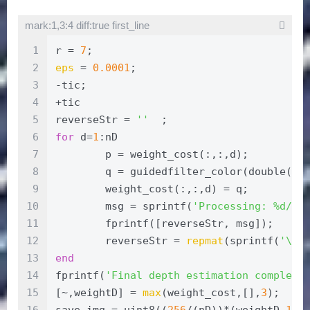
mark:1,3:4 diff:true first_line
1
r = 
7
;
2
eps
 = 
0.0001
;
3
-tic;
4
+tic
5
reverseStr = 
''
  ;
6
for
 d=
1
:nD
7
        p = weight_cost(:,:,d);
8
        q = guidedfilter_color(double(im
9
        weight_cost(:,:,d) = q;
10
        msg = sprintf(
'Processing: %d/%d
11
        fprintf([reverseStr, msg]);
12
        reverseStr = 
repmat
(sprintf(
'\b'
13
end
14
fprintf(
'Final depth estimation complete
15
[~,weightD] = 
max
(weight_cost,[],
3
);