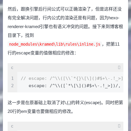
然后，跟换引擎后行间公式可以正确渲染了，但是这样还没
有完全解决问题，行内公式的渲染还是有问题，因为hexo-
renderer-kramed引擎也有语义冲突的问题。接下来到博客根
目录下，找到
，把第11
node_modules\kramed\lib\rules\inline.js
行的escape变量的值做相应的修改：
c
1
// escape: /^\\([\\`*{}\[\]()#$+\-.!_>])/
2
   escape: /^\\([`*\[\]()#$+\-.!_>])/,
这一步是在原基础上取消了对\,{,}的转义(escape)。同时把第
20行的em变量也要做相应的修改。
c