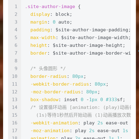
1
.site-author-image
 {
2
display
: block;
3
margin
: 
0
 auto;
4
padding
: $site-author-image-padding;
5
max-width
: $site-author-image-width;
6
height
: $site-author-image-height;
7
border
: $site-author-image-border-widt
8
9
/* 头像圆形 */
10
border-radius
: 
80px
;
11
-webkit-border-radius
: 
80px
;
12
-moz-border-radius
: 
80px
;
13
box-shadow
: inset 
0
 -
1px
0
#333
sf;
14
/* 设置循环动画 [animation: (play)动
15
    (1s)等待1秒然后开始动画 (1)动画播放次数(in
16
-webkit-animation
: play 
2s
 ease-out 
1s
17
-moz-animation
: play 
2s
 ease-out 
1s
1
;
18
animation
: play 
2s
 ease-out 
1s
1
; 