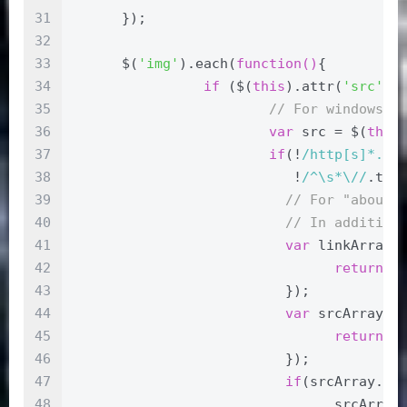
31
      });
32
33
      $(
'img'
).each(
function
(
)
{
34
if
 ($(
this
).attr(
'src'
))
35
// For windows s
36
var
 src = $(
this
37
if
(!
/http[s]*.*|
38
			   !
/^\s*\//
.tes
39
// For "about"
40
// In addition
41
var
 linkArray 
42
return
 e
43
			  });
44
var
 srcArray =
45
return
 e
46
			  });
47
if
(srcArray.le
48
				srcArr