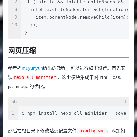
7
if (infoEle && infoEle.childNodes && inf
8
  infoEle.childNodes.forEach(function(it
9
    item.parentNode.removeChild(item);
10
  });
11
}
网页压缩
参考@
muyunyun
给出的教程，可以进行如下设置。首先安
装
，这个模块集成了对 html、css、
hexo-all-minifier
js、image 的优化。
sh
1
$ npm install hexo-all-minifier --save
然后在根目录下修改站点配置文件
，添加如
_config.yml