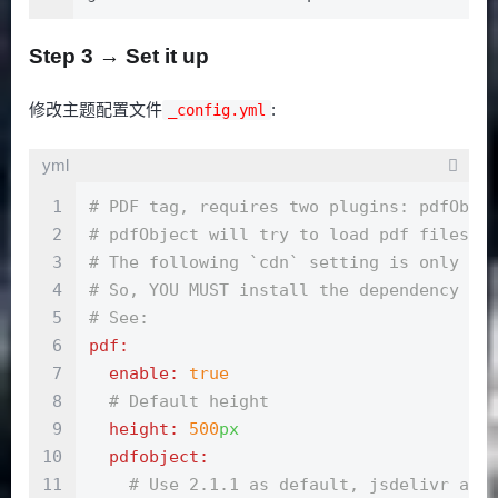
Step 3 → Set it up
修改主题配置文件
:
_config.yml
yml
1
# PDF tag, requires two plugins: pdfObje
2
# pdfObject will try to load pdf files n
3
# The following `cdn` setting is only fo
4
# So, YOU MUST install the dependency of
5
# See: 
6
pdf:
7
  enable:
true
8
# Default height
9
  height:
500
px
10
  pdfobject:
11
# Use 2.1.1 as default, jsdelivr as 