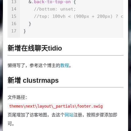
13
  &
.back-to-top-on
 {
14
//bottom: unset;
15
//top: 100vh < (900px + 200px) ? cal
16
  }
17
}
新增在线聊天tidio
懒得写了，参考这个博主的
教程
。
新增 clustrmaps
文件路径：
themes\next\layout\_partials\footer.swig
页尾增加了访客地图，去这个
网站
注册，按照步骤添加即
可。