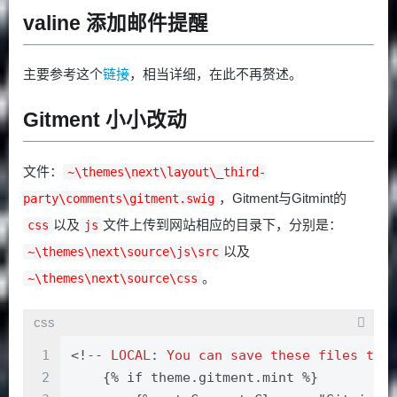
valine 添加邮件提醒
主要参考这个
链接
，相当详细，在此不再赘述。
Gitment 小小改动
文件：
~\themes\next\layout\_third-
，Gitment与Gitmint的
party\comments\gitment.swig
以及
文件上传到网站相应的目录下，分别是：
css
js
以及
~\themes\next\source\js\src
。
~\themes\next\source\css
css
1
<!
--
LOCAL
: 
You
can
save
these
files
to
2
    {% if theme.gitment.mint %}