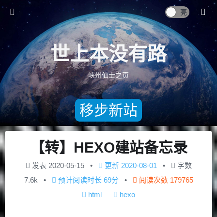
世上本没有路
峡州仙士之页
移步新站
【转】HEXO建站备忘录
发表
2020-05-15
更新
2020-08-01
字数
7.6k
预计阅读时长
69分
阅读次数
179765
html
hexo