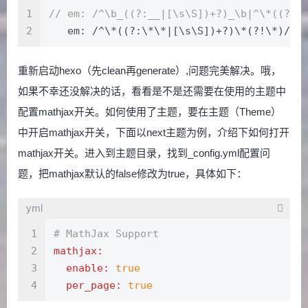
1
// em: /^\b_((?:__|[\s\S])+?)_\b|^\*((?:\
2
   em: /^\*((?:\*\*|[\s\S])+?)\*(?!\*)/
重新启动hexo（先clean再generate）,问题完美解决。哦，
如果不幸还没解决的话，看看是不是还需要在使用的主题中
配置mathjax开关。如何使用了主题，要在主题（Theme）
中开启mathjax开关，下面以next主题为例，介绍下如何打开
mathjax开关。进入到主题目录，找到_config.yml配置问
题，把mathjax默认的false修改为true，具体如下：
yml
1
# MathJax Support
2
mathjax:
3
  enable:
true
4
  per_page:
true