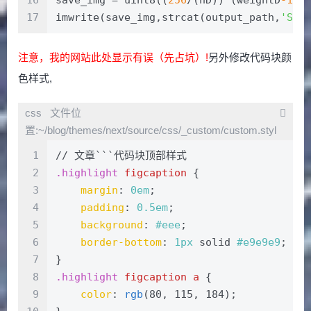
16
save_img = uint8((
256
/(nD))*(weightD
-1
))
17
imwrite(save_img,strcat(output_path,
'SPO
注意，我的网站此处显示有误（先占坑）!
另外修改代码块颜
色样式,
文件位
置:~/blog/themes/next/source/css/_custom/custom.styl
1
// 文章```代码块顶部样式
2
.highlight
figcaption
 {
3
margin
: 
0em
;
4
padding
: 
0.5em
;
5
background
: 
#eee
;
6
border-bottom
: 
1px
 solid 
#e9e9e9
;
7
}
8
.highlight
figcaption
a
 {
9
color
: 
rgb
(80, 115, 184);