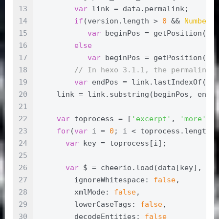
13
var
 link = data.permalink;
14
if
(version.length > 
0
 && 
Number
(
15
var
 beginPos = getPosition(li
16
else
17
var
 beginPos = getPosition(li
18
// In hexo 3.1.1, the permalink 
19
var
 endPos = link.lastIndexOf(
'/
20
    link = link.substring(beginPos, endP
21
22
var
 toprocess = [
'excerpt'
, 
'more'
, 
23
for
(
var
 i = 
0
; i < toprocess.length;
24
var
 key = toprocess[i];
25
26
var
 $ = cheerio.load(data[key], {
27
        ignoreWhitespace: 
false
,
28
        xmlMode: 
false
,
29
        lowerCaseTags: 
false
,
30
        decodeEntities: 
false