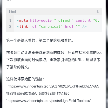
html
1
<
meta
http-equiv
=
"refresh"
content
=
"0; ur
2
<
link
rel
=
"canonical"
href
=
""
 />
第一个是给人看的，第二个是给机器看的。
前者会自动让浏览器跳转到新的域名，后者在搜索引擎的bot
下次抓取页面的时候读取，重新索引到新的URL，这里参考
了猫杀的博文。
这样使得原始旧的链接：
`https://www.vincentqin.tech/2017/02/16/LightField%E5%85
%89%E5%9C%BA/`会跳转到新的链接：
`https://www.vincentqin.tech/posts/LightField-Toolbox/`