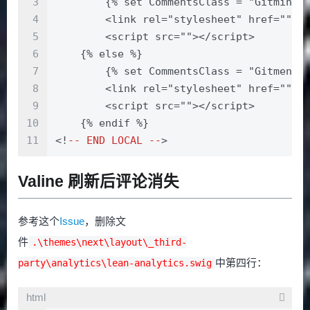
3
        {% set CommentsClass = "Gitmint"
4
        <link rel="stylesheet" href="">
5
        <script src=""></script>
6
    {% else %}
7
        {% set CommentsClass = "Gitment"
8
        <link rel="stylesheet" href="">
9
        <script src=""></script>
10
    {% endif %}
11
<!
--
END
LOCAL
--
>
Valine 刷新后评论消失
参考这个
Issue
，删除文
件
.\themes\next\layout\_third-
中第四行：
party\analytics\lean-analytics.swig
html