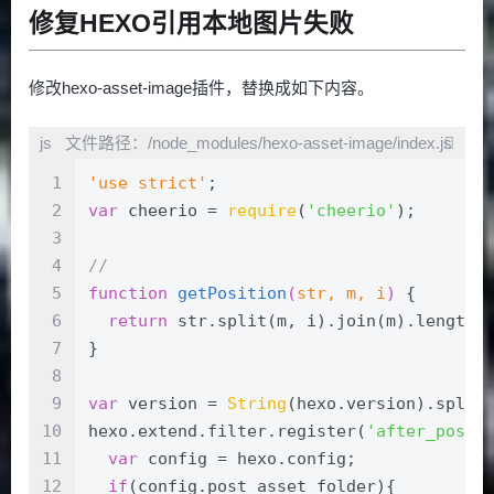
修复HEXO引用本地图片失败
修改hexo-asset-image插件，替换成如下内容。
文件路径：/node_modules/hexo-asset-image/index.js
1
'use strict'
;
2
var
 cheerio = 
require
(
'cheerio'
);
3
4
// 
5
function
getPosition
(
str, m, i
) 
{
6
return
 str.split(m, i).join(m).length;
7
}
8
9
var
 version = 
String
(hexo.version).split
10
hexo.extend.filter.register(
'after_post_
11
var
 config = hexo.config;
12
if
(config.post_asset_folder){