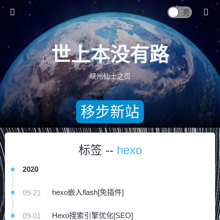
世上本没有路
峡州仙士之页
移步新站
标签 --
hexo
2020
hexo嵌入flash[免插件]
09-21
Hexo搜索引擎优化[SEO]
09-01