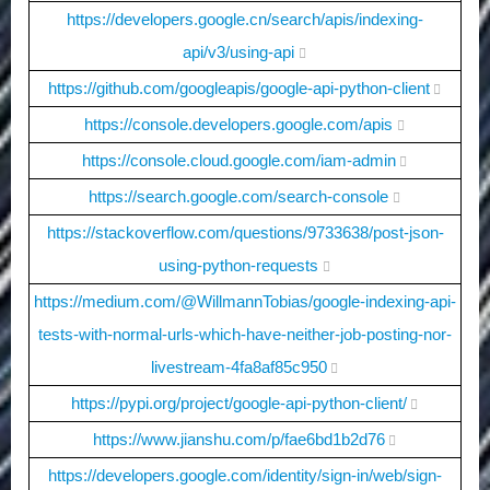
https://developers.google.cn/search/apis/indexing-
api/v3/using-api
https://github.com/googleapis/google-api-python-client
https://console.developers.google.com/apis
https://console.cloud.google.com/iam-admin
https://search.google.com/search-console
https://stackoverflow.com/questions/9733638/post-json-
using-python-requests
https://medium.com/@WillmannTobias/google-indexing-api-
tests-with-normal-urls-which-have-neither-job-posting-nor-
livestream-4fa8af85c950
https://pypi.org/project/google-api-python-client/
https://www.jianshu.com/p/fae6bd1b2d76
https://developers.google.com/identity/sign-in/web/sign-