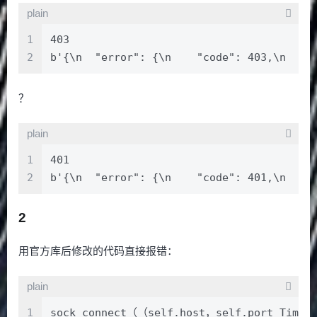
plain
1
403
2
b'{\n  "error": {\n    "code": 403,\n    
？
plain
1
401
2
b'{\n  "error": {\n    "code": 401,\n    
2
用官方库后修改的代码直接报错：
plain
1
sock connect（（self.host，self.port