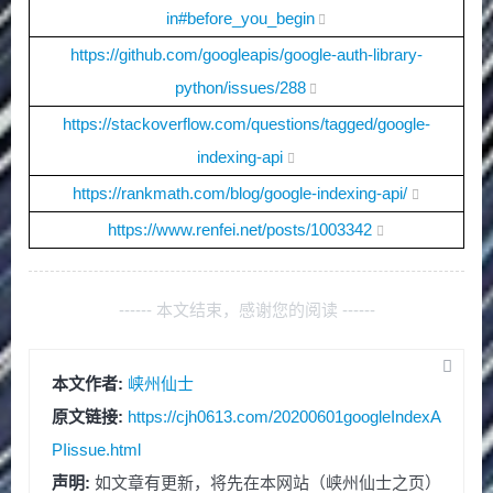
in#before_you_begin
https://github.com/googleapis/google-auth-library-
python/issues/288
https://stackoverflow.com/questions/tagged/google-
indexing-api
https://rankmath.com/blog/google-indexing-api/
https://www.renfei.net/posts/1003342
------ 本文结束，感谢您的阅读 ------
本文作者:
峡州仙士
原文链接:
https://cjh0613.com/20200601googleIndexA
PIissue.html
声明:
如文章有更新，将先在本网站（峡州仙士之页）