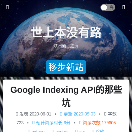
世上本没有路
峡州仙士之页
移步新站
Google Indexing API的那些
坑
发表
2020-06-01
更新
2020-09-03
字数
723
预计阅读时长
6分
阅读次数
179605
python
nodejs
api
谷歌