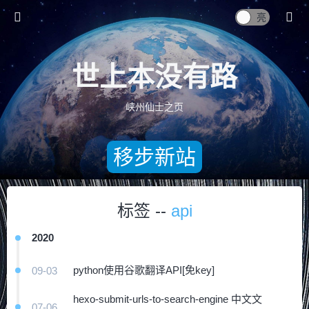
世上本没有路
峡州仙士之页
移步新站
标签 --
api
2020
python使用谷歌翻译API[免key]
09-03
hexo-submit-urls-to-search-engine 中文文
07-06