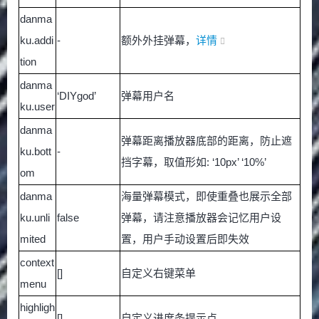
danma
ku.addi
-
额外外挂弹幕，
详情
tion
danma
‘DIYgod’
弹幕用户名
ku.user
danma
弹幕距离播放器底部的距离，防止遮
ku.bott
-
挡字幕，取值形如: ‘10px’ ‘10%’
om
danma
海量弹幕模式，即使重叠也展示全部
ku.unli
false
弹幕，请注意播放器会记忆用户设
mited
置，用户手动设置后即失效
context
[]
自定义右键菜单
menu
highligh
[]
自定义进度条提示点