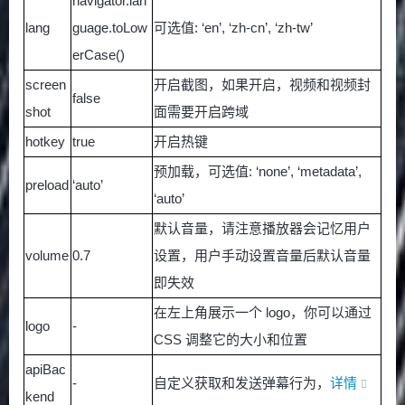
navigator.lan
lang
guage.toLow
可选值: ‘en’, ‘zh-cn’, ‘zh-tw’
erCase()
screen
开启截图，如果开启，视频和视频封
false
shot
面需要开启跨域
hotkey
true
开启热键
预加载，可选值: ‘none’, ‘metadata’,
preload
‘auto’
‘auto’
默认音量，请注意播放器会记忆用户
volume
0.7
设置，用户手动设置音量后默认音量
即失效
在左上角展示一个 logo，你可以通过
logo
-
CSS 调整它的大小和位置
apiBac
-
自定义获取和发送弹幕行为，
详情
kend