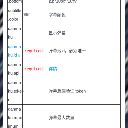
.bottom
如: ‘10px’ ‘10%’
subtitle
‘#fff’
字幕颜色
.color
danma
-
显示弹幕
ku
danma
弹幕池id，必须唯一
required
ku.id
danma
详情
required
ku.api
danma
ku.toke
-
弹幕后端验证 token
n
danma
ku.max
-
弹幕最大数量
imum