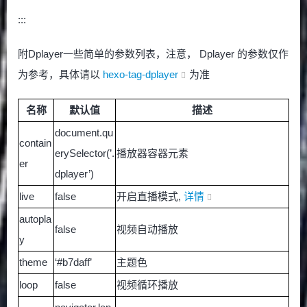
:::
附Dplayer一些简单的参数列表，注意， Dplayer 的参数仅作
为参考，具体请以
hexo-tag-dplayer
为准
名称
默认值
描述
document.qu
contain
erySelector(’.
播放器容器元素
er
dplayer’)
live
false
开启直播模式,
详情
autopla
false
视频自动播放
y
theme
‘#b7daff’
主题色
loop
false
视频循环播放