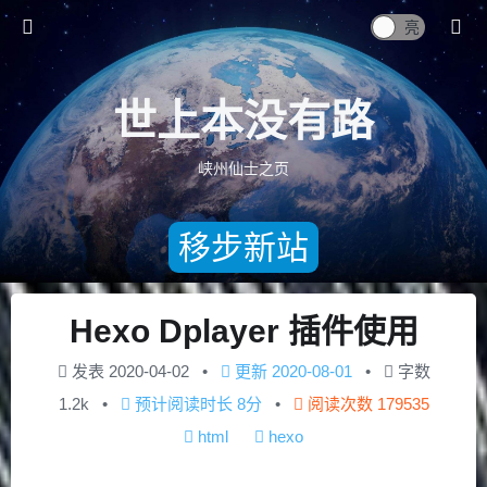
世上本没有路
峡州仙士之页
移步新站
Hexo Dplayer 插件使用
发表
2020-04-02
更新
2020-08-01
字数
1.2k
预计阅读时长
8分
阅读次数
179535
html
hexo