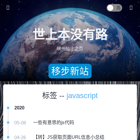
世上本没有路
峡州仙士之页
移步新站
标签 --
javascript
2020
一些有意思的js代码
05-08
【转】JS获取页面URL信息小总结
04-26