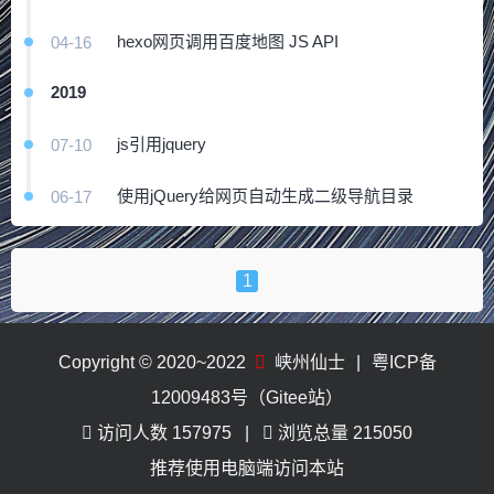
hexo网页调用百度地图 JS API
04-16
2019
js引用jquery
07-10
使用jQuery给网页自动生成二级导航目录
06-17
1
Copyright © 2020~2022
峡州仙士
|
粤ICP备
12009483号（Gitee站）
访问人数
157975
浏览总量
215050
推荐使用电脑端访问本站