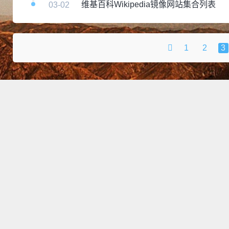
维基百科Wikipedia镜像网站集合列表
03-02
1
2
3
right © 2020~2022
峡州仙士
|
粤ICP备12009483号（Git
访问人数
157867
浏览总量
214941
推荐使用电脑端访问本站
本站持续运行时间 :
2354 天
RSS
|
English I18N 国际站
|
地球人