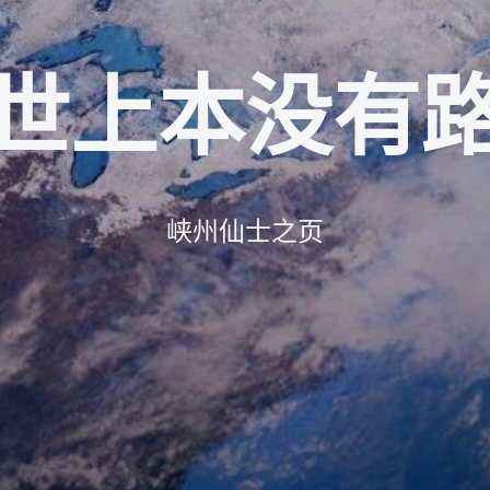
世上本没有
峡州仙士之页