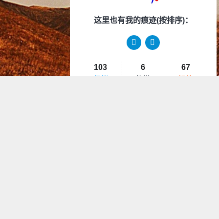
这里也有我的痕迹(按排序)：
103
6
67
归档
分类
标签
Copy