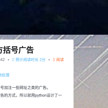
名方括号广告
342
预计阅读时长
2分
阅读
动处理
括号加注一些网址之类的广告。
的方式，所以就用python设计了一