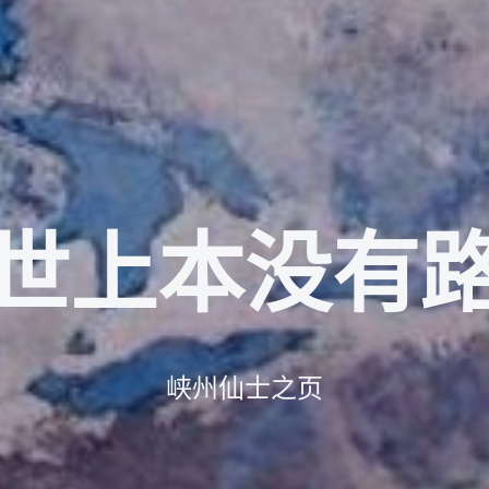
世上本没有
峡州仙士之页