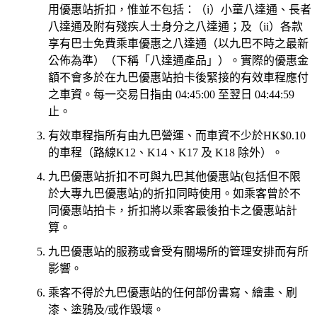
用優惠站折扣，惟並不包括：（i）小童八達通、長者
八達通及附有殘疾人士身分之八達通；及（ii）各款
享有巴士免費乘車優惠之八達通（以九巴不時之最新
公佈為準）（下稱「八達通產品」）。實際的優惠金
額不會多於在九巴優惠站拍卡後緊接的有效車程應付
之車資。每一交易日指由 04:45:00 至翌日 04:44:59
止。
有效車程指所有由九巴營運、而車資不少於HK$0.10
的車程（路線K12、K14、K17 及 K18 除外）。
九巴優惠站折扣不可與九巴其他優惠站(包括但不限
於大專九巴優惠站)的折扣同時使用。如乘客曾於不
同優惠站拍卡，折扣將以乘客最後拍卡之優惠站計
算。
九巴優惠站的服務或會受有關場所的管理安排而有所
影響。
乘客不得於九巴優惠站的任何部份書寫、繪畫、刷
漆、塗鴉及/或作毀壞。