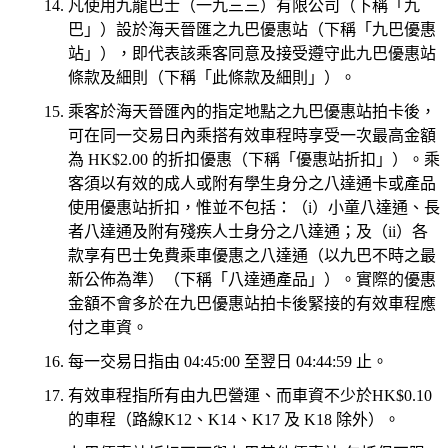
凡使用九龍巴士（一九三三）有限公司（下稱「九
巴」）設於海天晉匯之九巴優惠站（下稱「九巴優惠
站」），即代表該乘客同意及接受遵守此九巴優惠站
條款及細則（下稱「此條款及細則」）。
乘客於海天晉匯內的指定地點之九巴優惠站拍卡後，
可在同一交易日內乘搭有效車程時享受一次最高金額
為 HK$2.00 的折扣優惠（下稱「優惠站折扣」）。乘
客須以有效的成人或附有學生身分之八達通卡或產品
使用優惠站折扣，惟並不包括：（i）小童八達通、長
者八達通及附有殘疾人士身分之八達通；及（ii）各
款享有巴士免費乘車優惠之八達通（以九巴不時之最
新公佈為準）（下稱「八達通產品」）。實際的優惠
金額不會多於在九巴優惠站拍卡後緊接的有效車程應
付之車資。
每一交易日指由 04:45:00 至翌日 04:44:59 止。
有效車程指所有由九巴營運、而車資不少於HK$0.10
的車程（路線K12、K14、K17 及 K18 除外）。