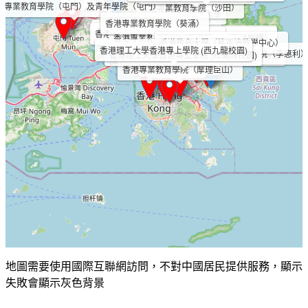
港專業教育學院（屯門）及青年學院（屯門）
香港專業教育學院（沙田）
香港恒生大學
香港專業教育學院（葵涌）
馬灣挪亞方舟
香港專業教育學院（青衣）
嗇色園黃大仙祠
香港浸會大學
香港科技大學（科大廣場）
美孚曼坊
香港專業教育學院（黃克競）
香港科技大學（鄭裕彤樓）
香港教育大學（將軍澳教學中心）
職業訓練局九龍灣大樓
香港都會大學
香港專業教育學院（觀塘）
香港理工大學香港專上學院 (西九龍校園)
香港知專設計學院及香港專業教育學院（李惠利
香港理工大學
香港理工大學香港專上學院 (紅磡灣校園)
將軍澳Ocean PopWalk海天晉滙
香港故宮文化博物館
M+
九龍清真寺
香港樹仁大學
香港大學
香港演藝學院
香港專業教育學院（摩理臣山）
地圖需要使用國際互聯網訪問，不對中國居民提供服務，顯示
失敗會顯示灰色背景