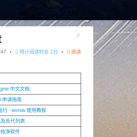
章
247
预计阅读时长
1分
阅读
-engine 中文文档
记卡申请指南
 - winsw 使用教程
网站及反代列表
用纯净软件