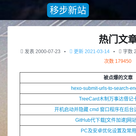
移步新站
热门文
发表
2000-07-23
更新
2021-03-14
字数
次数
179450
被点爆的文章
hexo-submit-urls-to-search
TreeCard木制万事达借
开机启动并隐藏 cmd 窗口程序在后台运行
GitHub代下载[文件加速]
PC及安卓优化设置及常