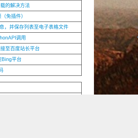
盘下载的解决方法
i视频（免插件）
分信息，并保存列表至电子表格文件
onAPI调用
推送链接至百度站长平台
Bing平台
码
网站集合列表
站列表
评比
S API