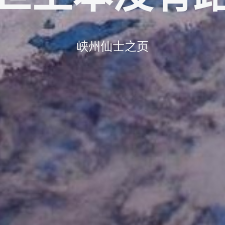
峡州仙士之页