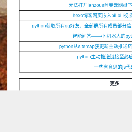
无法打开lanzous蓝奏云网
hexo博客网页嵌入bilibil
python获取所有qq好友、全部群所有成员部
智能问答——小i机器人的pyth
python从sitemap获更新主动
python主动推送链接至必应
一些有意思的js代
更多
维基百科Wikipedia镜像
谷歌Google镜像网
静态网站托管服务商
hexo网页调用百度地图 J