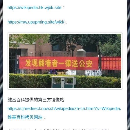
https://wikipedia.hk.wjbk.site
https://mw.upupming.site/wiki/
维基百科提供的第三方镜像站
https://cjhredirect.now.sh/wikipedia/zh-cn.html?s=Wikipedia:
维基百科拷贝网站