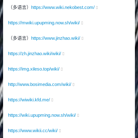
（多语言）
https://www.wiki.nekobest.com/
https://mwiki.upupming.now.sh/wiki/
（多语言）
https://www.jinzhao.wiki/
https://zh.jinzhao.wiki/wiki/
https://img.xileso.top/wiki/
http://www.bosimedia.com/wiki/
https://wiwiki.kfd.me/
https://wiki.upupming.now.sh/wiki/
https://www.wikii.cc/wiki/