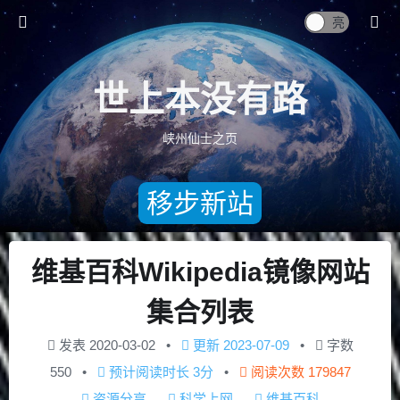
世上本没有路
峡州仙士之页
移步新站
维基百科Wikipedia镜像网站
集合列表
发表
2020-03-02
更新
2023-07-09
字数
550
预计阅读时长
3分
阅读次数
179847
资源分享
科学上网
维基百科