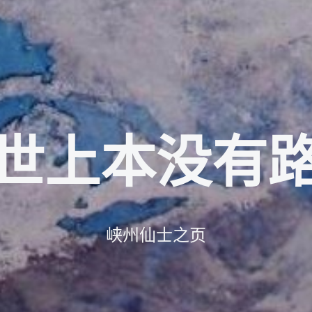
世上本没有
峡州仙士之页