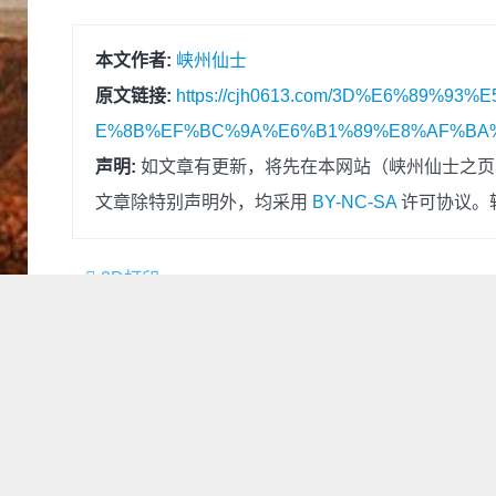
本文作者:
峡州仙士
原文链接:
https://cjh0613.com/3D%E6%89%
E%8B%EF%BC%9A%E6%B1%89%E8%AF%BA%E
声明:
如文章有更新，将先在本网站（峡州仙士之页
文章除特别声明外，均采用
BY-NC-SA
许可协议。
3D打印
分享本文到:
请我喝一杯凉虾