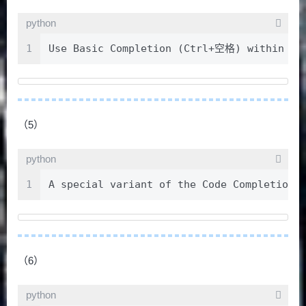
python
1
Use Basic Completion (Ctrl+空格) within HT
（5）
python
1
A special variant of the Code Completion 
（6）
python