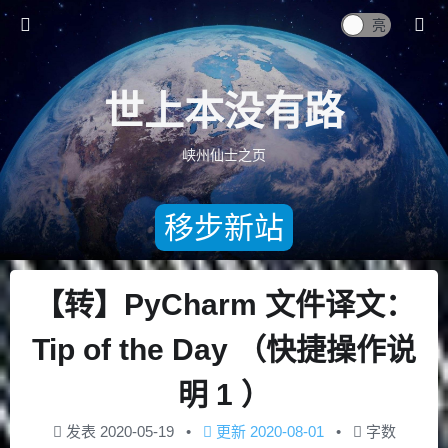
世上本没有路
峡州仙士之页
移步新站
【转】PyCharm 文件译文：
Tip of the Day （快捷操作说
明 1 ）
发表
2020-05-19
更新
2020-08-01
字数