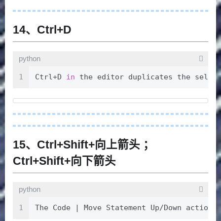
14、Ctrl+D
python
1
Ctrl+D 
in
 the editor duplicates the selec
15、Ctrl+Shift+向上箭头 ；
Ctrl+Shift+向下箭头
python
1
The Code | Move Statement Up/Down action 