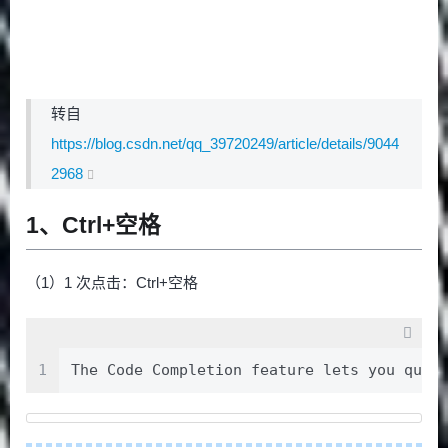
转自
https://blog.csdn.net/qq_39720249/article/details/9044
2968
1、Ctrl+空格
（1）1 次点击：Ctrl+空格
1
The Code Completion feature lets you 