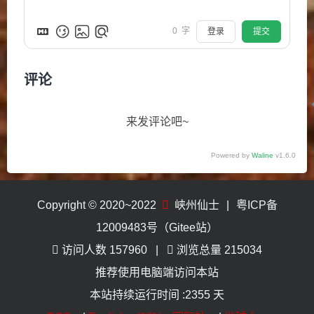
0
字
登录
提交
评论
来发评论吧~
Powered by
Waline
v1.6.0
Copyright © 2020~2022
峡州仙士
|
粤ICP备
12009483号（Gitee站）
访问人数
157960
浏览总量
215034
推荐使用电脑端访问本站
本站持续运行时间 :
2355 天