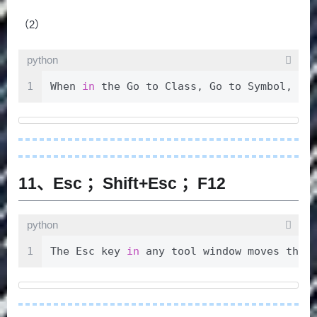
（2）
python
1
When 
in
 the Go to Class, Go to Symbol, 
or
11、Esc ；Shift+Esc ；F12
python
1
The Esc key 
in
 any tool window moves the 