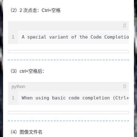
（2）2 次点击：Ctrl+空格
1
A special variant of the Code Complet
（3）ctrl+空格后：
python
1
When using basic code completion (Ctrl+空格
（4）图像文件名