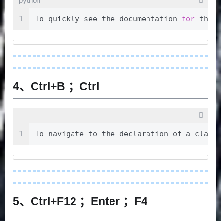
python
1
To quickly see the documentation 
for
 the 
4、Ctrl+B ；Ctrl
1
To navigate to the declaration of a c
5、Ctrl+F12 ；Enter ；F4