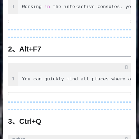
1
Working 
in
 the interactive consoles, you 
2、Alt+F7
1
You can quickly find all places where
3、Ctrl+Q