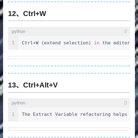
12、Ctrl+W
python
1
Ctrl+W (extend selection) 
in
 the editor s
13、Ctrl+Alt+V
python
1
The Extract Variable refactoring helps yo