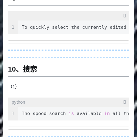
1
To quickly select the currently edite
10、搜索
（1）
python
1
The speed search 
is
 available 
in
 all the 