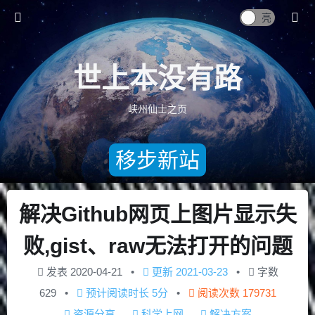
世上本没有路
峡州仙士之页
移步新站
解决Github网页上图片显示失
败,gist、raw无法打开的问题
发表
2020-04-21
更新
2021-03-23
字数
629
预计阅读时长
5分
阅读次数
179731
资源分享
科学上网
解决方案