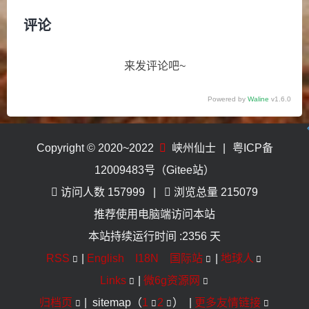
评论
来发评论吧~
Powered by
Waline
v1.6.0
Copyright © 2020~2022
峡州仙士
|
粤ICP备
12009483号（Gitee站）
访问人数
157999
浏览总量
215079
推荐使用电脑端访问本站
本站持续运行时间 :
2356 天
RSS
|
English I18N 国际站
|
地球人
Links
|
微6g资源网
归档页
| sitemap（
1
2
） |
更多友情链接