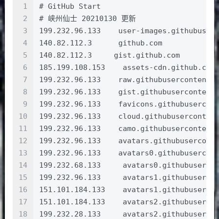
1
# GitHub Start 
2
# 峡州仙士 20210130 更新
3
199.232.96.133    user-images.githubuser
4
140.82.112.3      github.com
5
140.82.112.3     gist.github.com
6
185.199.108.153    assets-cdn.github.com
7
199.232.96.133    raw.githubusercontent.
8
199.232.96.133    gist.githubusercontent
9
199.232.96.133    favicons.githubusercon
10
199.232.96.133    cloud.githubuserconten
11
199.232.96.133    camo.githubusercontent
12
199.232.96.133    avatars.githubusercont
13
199.232.96.133    avatars0.githubusercon
14
199.232.68.133     avatars0.githubuserco
15
199.232.96.133     avatars1.githubuserco
16
151.101.184.133    avatars1.githubuserco
17
151.101.184.133    avatars2.githubuserco
18
199.232.28.133     avatars2.githubuserco